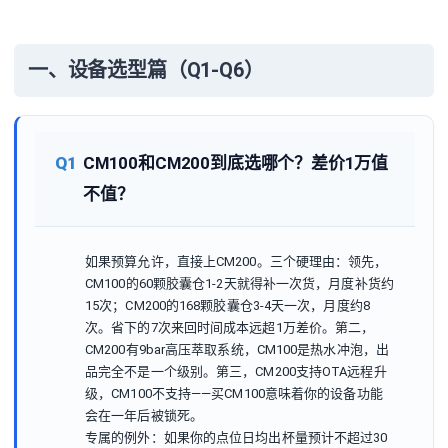
一、设备选型篇（Q1-Q6）
Q1
CM100和CM200到底选哪个？差价1万值
不值？
如果预算允许，直接上CM200。三个硬理由：领先，
CM100的60颗胶囊仓1-2天就得补一次货，月度补货约
15次；CM200的168颗胶囊仓3-4天一次，月度约8
次。省下的7次来回时间成本远超1万差价。第二，
CM200有9bar高压萃取系统，CM100是热水冲泡，出
品完全不是一个级别。第三，CM200支持OTA远程升
级，CM100不支持——买CM100意味着你的设备功能
会在一年后被锁死。
专属的例外：如果你的点位日均出杯量预计不超过30