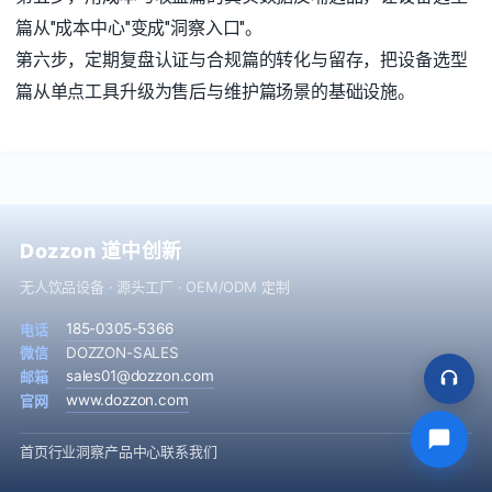
篇从"成本中心"变成"洞察入口"。
第六步，定期复盘认证与合规篇的转化与留存，把设备选型
篇从单点工具升级为售后与维护篇场景的基础设施。
Dozzon 道中创新
无人饮品设备 · 源头工厂 · OEM/ODM 定制
185-0305-5366
电话
微信
DOZZON-SALES
sales01@dozzon.com
邮箱
www.dozzon.com
官网
首页
行业洞察
产品中心
联系我们