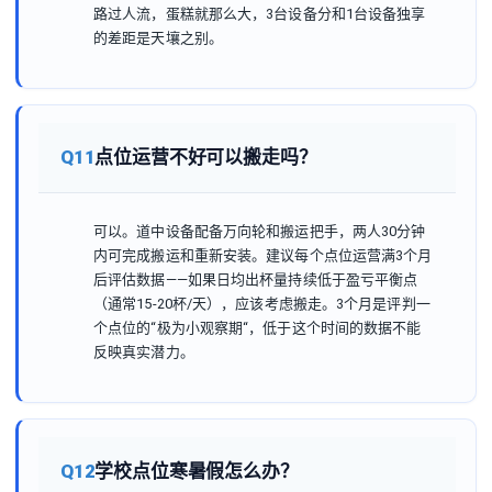
路过人流，蛋糕就那么大，3台设备分和1台设备独享
的差距是天壤之别。
Q11
点位运营不好可以搬走吗？
可以。道中设备配备万向轮和搬运把手，两人30分钟
内可完成搬运和重新安装。建议每个点位运营满3个月
后评估数据——如果日均出杯量持续低于盈亏平衡点
（通常15-20杯/天），应该考虑搬走。3个月是评判一
个点位的“极为小观察期“，低于这个时间的数据不能
反映真实潜力。
Q12
学校点位寒暑假怎么办？