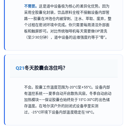
不需要。
这是道中设备极为核心的差异化优势。因为
采用全胶囊化封装，饮品原料全程不接触设备内部管
路——胶囊在冲泡仓内被穿刺、注水、萃取、废弃，整
个过程在密闭环境中完成。你只需要每周清洁外部面
板和触屏即可。对比传统咖啡机每天需要做CIP清洗
（至少30分钟），道中设备的运维强度约等于“零“。
Q21
冬天胶囊会冻住吗？
不会。胶囊工作温度范围为-20°C至+55°C。设备内部
有温控系统——夏季自动开启散热风扇，冬季自动启动
加热模块——保证胶囊仓始终处于15°C-30°C的出色储
存温度。在哈尔滨户外的封闭式设备亭里实测
过，-25°C环境下设备内部温度稳定在18°C。