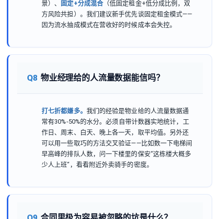
景）、
固定+分成混合
（低固定租金+低分成比例，双
方风险共担）。我们建议新手优先谈固定租金模式——
因为流水抽成模式在营收好的时候成本会失控。
Q8
物业经理给的人流量数据能信吗？
打七折都嫌多。
我们的经验是物业给的人流量数据通
常有30%-50%的水分。必须自带计数器实地统计，工
作日、周末、白天、晚上各一天，取平均值。另外还
可以用一些取巧的方法交叉验证——比如数一下电梯间
早高峰的排队人数，问一下楼里的保安“这栋楼大概多
少人上班“，看看附近外卖骑手的密度。
Q9
合同里极为容易被忽略的坑是什么？