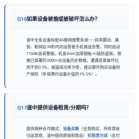
Q16
如果设备被偷或被破坏怎么办？
道中全系设备标配4G联网报警系统——异常震动、撬
锁、断网后30秒内向运营者手机推送告警，同时启动
110dB高音警报。机身2mm加厚钢板+C级防盗锁。根
据已部署的3000+台设备历史数据，遭遇恶意破坏比
例不到0.5%，被盗成功率为零。建议额外购买设备财
产保险（年保费约设备价值的1%-2%）。
Q17
道中提供设备租赁/分期吗？
提供两种合作模式：
设备买断
（全款购买，所有营收
归运营商，道中提供质保和售后）和
租赁分成
（支付