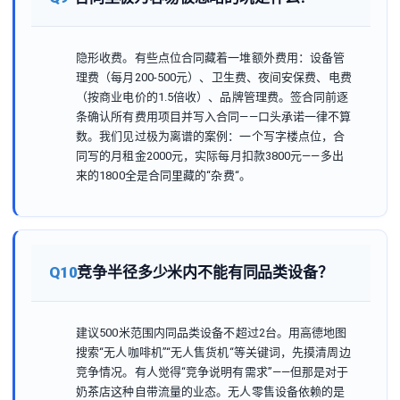
隐形收费。有些点位合同藏着一堆额外费用：设备管
理费（每月200-500元）、卫生费、夜间安保费、电费
（按商业电价的1.5倍收）、品牌管理费。签合同前逐
条确认所有费用项目并写入合同——口头承诺一律不算
数。我们见过极为离谱的案例：一个写字楼点位，合
同写的月租金2000元，实际每月扣款3800元——多出
来的1800全是合同里藏的“杂费“。
Q10
竞争半径多少米内不能有同品类设备？
建议500米范围内同品类设备不超过2台。用高德地图
搜索“无人咖啡机”“无人售货机“等关键词，先摸清周边
竞争情况。有人觉得“竞争说明有需求”——但那是对于
奶茶店这种自带流量的业态。无人零售设备依赖的是