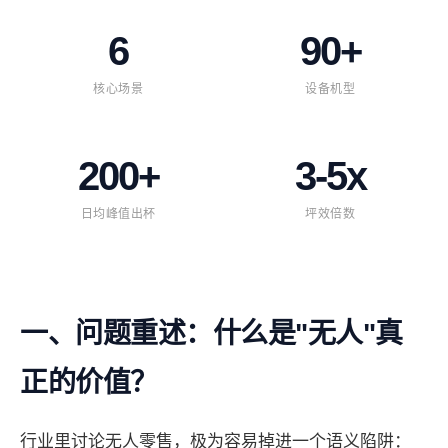
6
90+
核心场景
设备机型
200+
3-5x
日均峰值出杯
坪效倍数
一、问题重述：什么是"无人"真
正的价值？
行业里讨论无人零售，极为容易掉进一个语义陷阱：