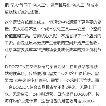
把"无人"等同于"省人工"，进而推导出"省人工=降成本=
更赚钱"的线性逻辑。
这个逻辑在纸面上成立，但现实中它遗漏了更重要的变
量。无人零售不是一个成本优化工具——它是一个
空间
价值重构工具
。它的核心贡献，不是省掉了一个店员的
工资，而是让原本无法产生营收的空间开始产生营收，
让原本需要高成本维护的场景变成低成本的持续盈利节
点。
以DOZZON在交通枢纽的部署为例：在地铁站或高铁
站的候车区，传统便利店需要至少2-3名店员轮班、需
要20-30平米的专用面积、需要上下水和排污管线。而
一台DOZZON综合饮品机占地不到2平米，无需上下
水、无需店员、24小时运营，日均出杯100-200杯。按
每杯均价12元计算，这台设备的月营收可达36,000-