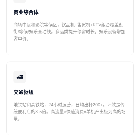
商业综合体
商场中庭和影院等候区，饮品机+售货机+KTV组合覆盖逛
街/等候/娱乐全动线。多品类提升停留时长，娱乐设备增加
客单价。
🚄
交通枢纽
地铁站和高铁站，24小时运营，日均出杯200+。坪效是传
统便利店的3-5倍。高流量×快速消费=单机产出极为高的场
景。