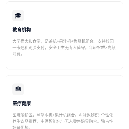
🎓
教育机构
大学宿舍和食堂，奶茶机+果汁机+售货机组合。支持校园
一卡通和刷脸支付，安全卫生无专人值守。年轻客群×高频
消费。
🏥
医疗健康
医院候诊区，AI草本机+果汁机组合。AI脉象辨识+个性化
养生饮品推荐，中医智能化与无人零售跨界融合。独占性
场景优势。