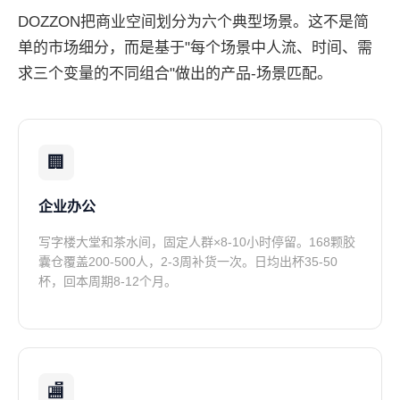
DOZZON把商业空间划分为六个典型场景。这不是简
单的市场细分，而是基于"每个场景中人流、时间、需
求三个变量的不同组合"做出的产品-场景匹配。
🏢
企业办公
写字楼大堂和茶水间，固定人群×8-10小时停留。168颗胶
囊仓覆盖200-500人，2-3周补货一次。日均出杯35-50
杯，回本周期8-12个月。
🏬