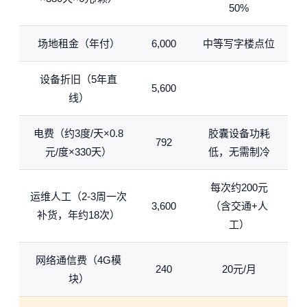
50%
场地租金（年付）
6,000
中等写字楼点位
设备折旧（5年直
5,600
线）
电费（约3度/天×0.8
胶囊设备功耗
792
元/度×330天）
低，无需制冷
每次约200元
运维人工（2-3周一次
3,600
（含交通+人
补货，年约18次）
工）
网络通信费（4G模
240
20元/月
块）