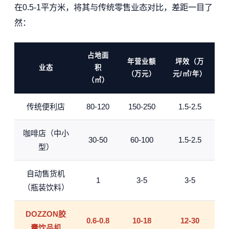
在0.5-1平方米，将其与传统零售业态对比，差距一目了
然：
占地面
年营业额
坪效（万
业态
积
（万元）
元/㎡/年）
（㎡）
传统便利店
80-120
150-250
1.5-2.5
咖啡店（中小
30-50
60-100
1.5-2.5
型）
自动售货机
1
3-5
3-5
（瓶装饮料）
DOZZON胶
0.6-0.8
10-18
12-30
囊饮品机