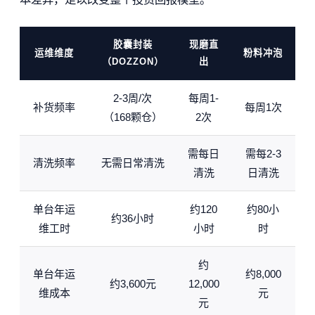
胶囊封装
现磨直
运维维度
粉料冲泡
（DOZZON）
出
2-3周/次
每周1-
补货频率
每周1次
（168颗仓）
2次
需每日
需每2-3
清洗频率
无需日常清洗
清洗
日清洗
单台年运
约120
约80小
约36小时
维工时
小时
时
约
单台年运
约8,000
约3,600元
12,000
维成本
元
元