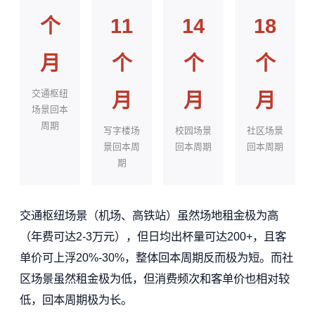
个
11
14
18
月
个
个
个
交通枢纽
月
月
月
场景回本
周期
写字楼场
校园场景
社区场景
景回本周
回本周期
回本周期
期
交通枢纽场景（机场、高铁站）虽然场地租金极为高
（年费可达2-3万元），但日均出杯量可达200+，且客
单价可上浮20%-30%，整体回本周期反而极为短。而社
区场景虽然租金极为低，但消费频次和客单价也相对较
低，回本周期极为长。