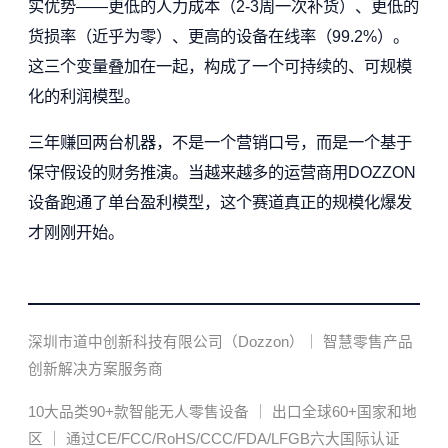
实优势——更低的人力成本（2-3周一次补货）、更低的
货损率（近乎为零）、更高的设备在线率（99.2%）。
这三个变量叠加在一起，构成了一个可持续的、可规模
化的利润模型。
三年赚回两台机器，不是一个营销口号，而是一个基于
保守假设的财务推演。当越来越多的运营商用DOZZON
设备跑通了单台盈利模型，这个赛道真正的规模化爆发
才刚刚开始。
深圳市道中创新科技有限公司（Dozzon）｜ 智慧零售产品
创新解决方案服务商
10大品类90+款智能无人零售设备 ｜ 出口全球60+国家和地
区 ｜ 通过CE/FCC/RoHS/CCC/FDA/LFGB六大国际认证