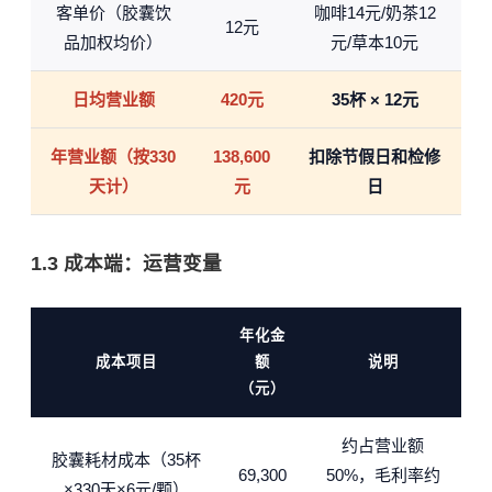
客单价（胶囊饮
咖啡14元/奶茶12
12元
品加权均价）
元/草本10元
日均营业额
420元
35杯 × 12元
年营业额（按330
138,600
扣除节假日和检修
天计）
元
日
1.3 成本端：运营变量
年化金
成本项目
额
说明
（元）
约占营业额
胶囊耗材成本（35杯
69,300
50%，毛利率约
×330天×6元/颗）