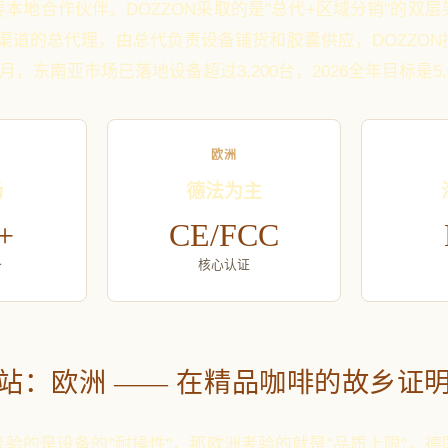
本地合作伙伴。DOZZON采取的是"总代+区域分销"的双
售渠道的总代理，由总代负责设备铺货和胶囊供应，DOZZO
7月，东南亚市场已落地设备超过3,200台，2026全年目标是5,
欧洲
场
德法为主
+
CE/FCC
备
核心认证
站：欧洲 —— 在精品咖啡的故乡证
验的是设备的"耐操性"，那欧洲考验的就是"品质上限"。