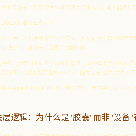
—物业方更关心的是"这台设备放在我的中庭里，能不能提升整
DOZZON做了三重定制：
供香槟金、玫瑰金等豪华配色方案，机身面板可选真皮包裹
0台设备中，超过一半选择了定制外观。
对中东消费者口味研发了藏红花拿铁、椰枣摩卡等本地化胶
定价可以比标准款高出30%-50%，因为它是"必需品"而非"
面接入Apple Pay和本地化移动支付方案，支持英语和阿拉
层逻辑：为什么是"胶囊"而非"设备