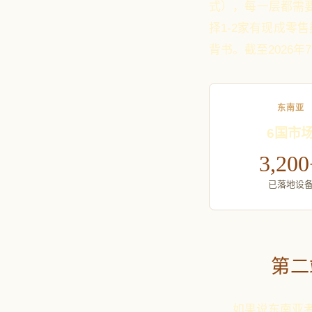
式），每一层都需要
择1-2家有现成零
背书。截至2026年
东南亚
6国市
3,200
已落地设
第二
如果说东南亚考