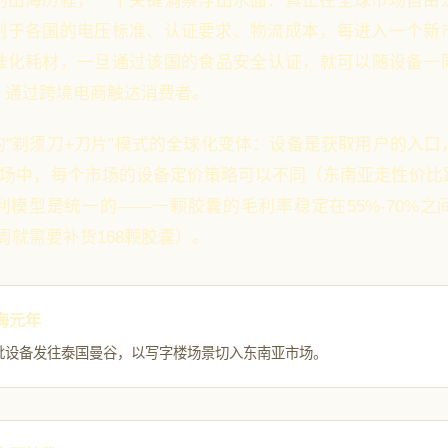
ON的出海历程，一个关键洞察浮出水面：真正在全球市场自由
制于各国的电压标准、认证要求、物流成本，每进入一个新
准化耗材，一旦通过该国的食品安全认证，就可以随设备一
，通过跨境电商触达消费者。
的"剃须刀+刀片"模式的全球化变体：设备是获取用户的入口
+市场中，每个市场的设备定价策略可以不同（东南亚走性价比
利模型是统一的——一颗胶囊的毛利率稳定在55%-70%之
3周就需要补货168颗胶囊）。
海元年
批设备发往泰国曼谷，以写字楼场景切入东南亚市场。