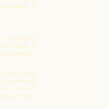
在欧洲卖咖啡机，面
信）三大认证是进入欧
的部件（胶囊仓、萃
释放任何有害物质。
缩"上硬碰硬，而是切
果汁、草本饮品的需
7亿欧元），但市场上几
"能力在这个市场空白