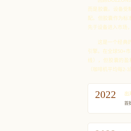
回顾DOZZ
而是胶囊。设备受
配。但胶囊作为标
先于设备进入市场
这是一个经典
引擎。在全球50
线），但胶囊的盈
（咖啡机平均每2-
2022
出
首