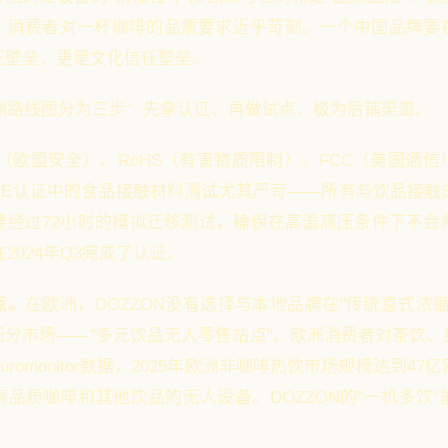
，消费者对一杯咖啡的品质要求近乎苛刻。一个中国品牌要
证壁垒，更是文化信任壁垒。
欧洲路线图分为三步：先拿认证、再做试点、极为后铺渠道。
E（欧盟安全）、RoHS（有害物质限制）、FCC（美国通
CE认证中的食品接触材料测试尤其严苛——所有与饮品接触
要经过72小时的模拟迁移测试，确保在高温高压条件下不会
在2024年Q3完成了认证。
点。
在欧洲，DOZZON没有选择与本地品牌在"传统意式浓
细分市场——"多元饮品无人零售站点"。欧洲消费者对茶饮、
romonitor数据，2025年欧洲非咖啡热饮市场规模达到4
品质咖啡和其他饮品的无人设备。DOZZON的"一机多饮