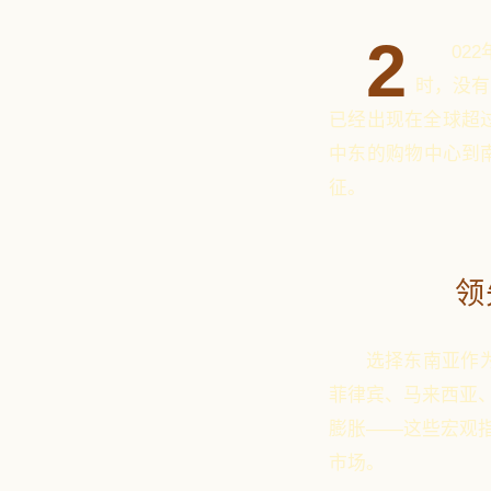
2
02
时，没有
已经出现在全球超
中东的购物中心到
征。
领
选择东南亚作
菲律宾、马来西亚、
膨胀——这些宏观
市场。