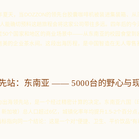
2年夏天，当DOZZON的领先台胶囊咖啡机被装进集装箱、
人能确切预料这趟旅程会将这家公司带往多远。四年后的今天
过50个国家和地区的商业场景中——从东南亚的校园食堂到
南美的企业茶水间。这段出海历程，是中国智造在无人零售
先站：东南亚 —— 5000台的野心与
为出海领先站，是一个经过精密计算的决定。东南亚六国（
新加坡）总人口超过6亿，城镇化率年均提升1.5-2个百分
指标指向同一个结论：这是一个对"便捷、卫生、平价饮品"有