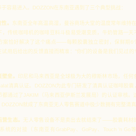
于容易进入。DOZZON在东南亚遇到了三个典型挑战：
应性。
东南亚全年高温高湿，曼谷商场大堂的温度常年维持在28-
下，传统咖啡机的咖啡豆料斗极易受潮变质，牛奶管路一天
胶囊方案恰好解决了这个痛点——每颗胶囊独立密封，保鲜期6
在试用后给出的反馈直接而精准："你们的设备是我们见过的
证壁垒。
印尼和马来西亚是全球极为大的穆斯林市场，任何
alal清真认证。DOZZON为此专门研发了清真认证咖啡胶
都通过了JAKIM（马来西亚伊斯兰发展局）的认证审核。
DOZZON就成了东南亚无人零售赛道中极少数拥有完整清
运营生态。
无人零售设备不是卖出去就结束了——胶囊耗材
的对接（东南亚有GrabPay、GoPay、Touch 'n 