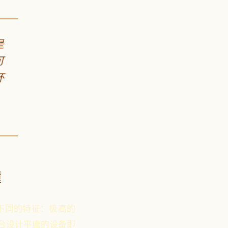
是
可
杯
撞
不同的特征：极高的
台设计平庸的设备即