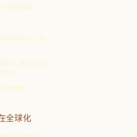
个空间的格调"。
或拉丝金属工艺。在
囊配方。清真认证咖
可选项"。
伯语双语界面。
"在全球化