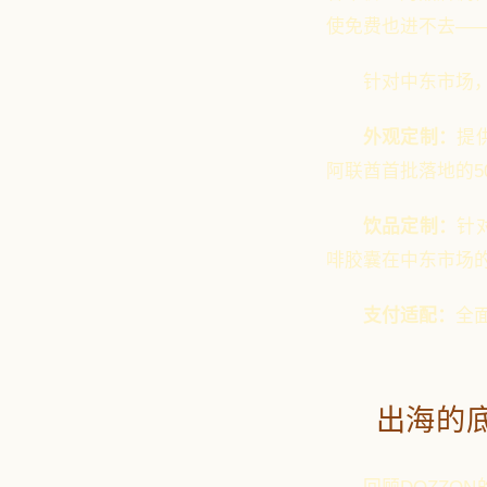
使免费也进不去—
针对中东市场，
外观定制：
提
阿联酋首批落地的5
饮品定制：
针
啡胶囊在中东市场的
支付适配：
全
出海的底