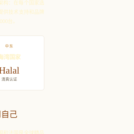
层架构：在每个国家选
N提供技术支持和品牌
000台。
中东
海湾国家
Halal
清真认证
明自己
德国和法国是全球精品