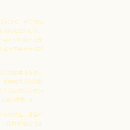
32°C，湿度70%
不洗就会滋生细菌。
个月不受外部环境影
专属不需要天天洗的
食品接触类设备进入
囊，从咖啡豆采购到胶
这个认证过程耗时14
真认证的中国厂商。
的持续供应、设备的
Go等十几种本地支付方