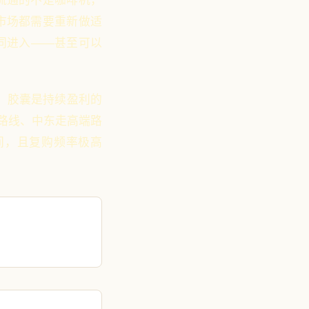
流通的不是咖啡机，
市场都需要重新做适
同进入——甚至可以
，胶囊是持续盈利的
路线、中东走高端路
间，且复购频率极高