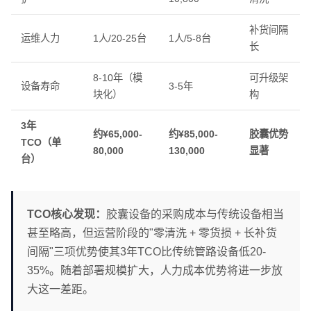
补货间隔
运维人力
1人/20-25台
1人/5-8台
长
8-10年（模
可升级架
设备寿命
3-5年
块化）
构
3年
约¥65,000-
约¥85,000-
胶囊优势
TCO（单
80,000
130,000
显著
台）
TCO核心发现：
胶囊设备的采购成本与传统设备相当
甚至略高，但运营阶段的"零清洗 + 零货损 + 长补货
间隔"三项优势使其3年TCO比传统管路设备低20-
35%。随着部署规模扩大，人力成本优势将进一步放
大这一差距。