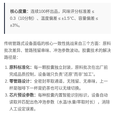
核心度量：
连续100杯出品，风味评分标准差 ≤
0.3（10分制）、温度偏差 ≤ ±1.5°C、容量偏差 ≤
±3%。
传统管路式设备面临的核心一致性挑战来自三个方面：原料
批次差异、管路残留串味、冲泡参数波动。胶囊技术的解决
路径是：
原料标准化：
每一颗胶囊独立封装，原料批次在出厂前
完成品质控制，设备端只负责"还原"而非"加工"。
零管路设计：
全密封萃取通道，无残留、无串味，上一
杯是咖啡下一杯是奶茶也可以无缝切换。
芯片预设参数：
每种胶囊内置智能识别标识，设备自动
读取并匹配出色冲泡参数（水温/水量/萃取时长），消除
人工设定误差。