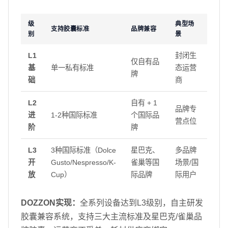
级
典型场
支持胶囊标准
品牌兼容
别
景
L1
封闭生
仅自有品
基
单一私有标准
态运营
牌
础
商
L2
自有 + 1
品牌专
进
1-2种国际标准
个国际品
营点位
阶
牌
L3
3种国际标准（Dolce
星巴克、
多品牌
开
Gusto/Nespresso/K-
雀巢等国
场景/国
放
Cup）
际品牌
际用户
DOZZON实现：
全系列设备达到L3级别，自主研发
胶囊兼容系统，支持三大主流标准及星巴克/雀巢品