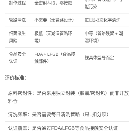
制作过程
全密封萃取，零接触
能污染
管路清洗
不需要（无管路设计）
每日2-3次化学清洗
细菌滋生
极低（无潮湿管路环
中等（管路残留 + 潮
风险
境）
湿环境）
食品安全
FDA + LFGB（食品接
视具体型号而定
认证
触部件）
评价标准：
原料密封性：是否采用独立封装（胶囊/密封包）而非开放
料仓
清洗频率：是否需要每日清洗管路（是=扣分项）
认证覆盖：是否通过FDA/LFGB等食品接触安全认证