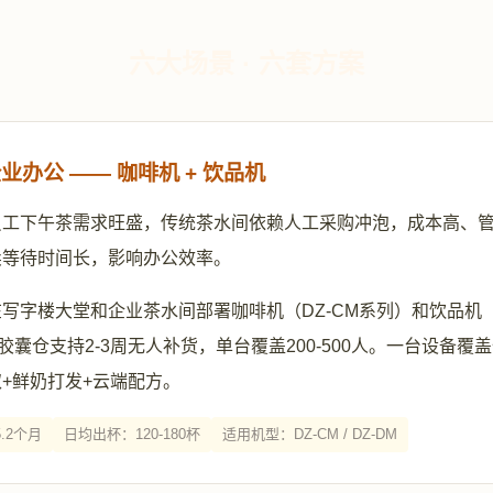
六大场景 · 六套方案
业办公 —— 咖啡机 + 饮品机
员工下午茶需求旺盛，传统茶水间依赖人工采购冲泡，成本高、
卖等待时间长，影响办公效率。
写字楼大堂和企业茶水间部署咖啡机（DZ-CM系列）和饮品机（
颗胶囊仓支持2-3周无人补货，单台覆盖200-500人。一台设备覆
+鲜奶打发+云端配方。
.2个月
日均出杯：120-180杯
适用机型：DZ-CM / DZ-DM