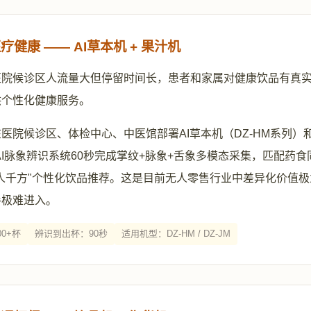
健康 —— AI草本机 + 果汁机
医院候诊区人流量大但停留时间长，患者和家属对健康饮品有真
供个性化健康服务。
医院候诊区、体检中心、中医馆部署AI草本机（DZ-HM系列）和
AI脉象辨识系统60秒完成掌纹+脉象+舌象多模态采集，匹配药
人千方"个性化饮品推荐。这是目前无人零售行业中差异化价值
手极难进入。
0+杯
辨识到出杯：90秒
适用机型：DZ-HM / DZ-JM