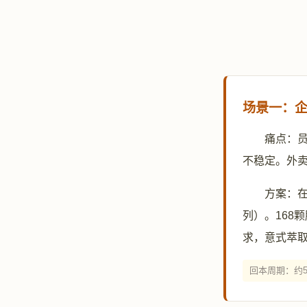
场景一：企
痛点：
不稳定。外
方案：在
列）。168
求，意式萃取
回本周期：约5