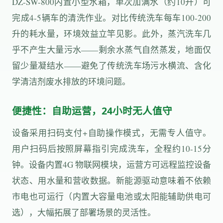
DZ-SW-800内置小型水箱，单次加满水（约10升）可
完成4-5辆车的清洗作业。对比传统洗车每车100-200
升的耗水量，环境效益立竿见影。此外，蒸汽洗车几
乎不产生大量污水——剩余水蒸气自然蒸发，地面仅
留少量凝结水——避免了传统洗车场污水横流、含化
学清洁剂废水排放的环境问题。
便捷性：自助运营，24小时无人值守
设备采用扫码支付+自助操作模式，无需专人值守。
用户扫码后按照屏幕指引完成洗车，全程约10-15分
钟。设备内置4G 物联网模块，运营方可远程监控设备
状态、用水量和营收数据。新能源驱动意味着不依赖
市电也可运行（内置大容量电池或太阳能辅助供电可
选），大幅拓展了部署场景的灵活性。