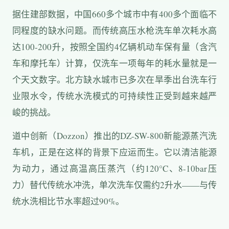
据住建部数据，中国660多个城市中有400多个面临不
同程度的缺水问题。而传统高压水枪洗车单次耗水高
达100-200升，按照全国约4亿辆机动车保有量（含汽
车和摩托车）计算，仅洗车一项每年的耗水量就是一
个天文数字。北方缺水城市已多次在旱季出台洗车行
业限水令，传统水洗模式的可持续性正受到越来越严
峻的挑战。
道中创新（Dozzon）推出的DZ-SW-800新能源蒸汽洗
车机，正是在这样的背景下应运而生。它以清洁能源
为动力，通过高温高压蒸汽（约120°C、8-10bar压
力）替代传统水冲洗，单次洗车仅需约2升水——与传
统水洗相比节水率超过90%。