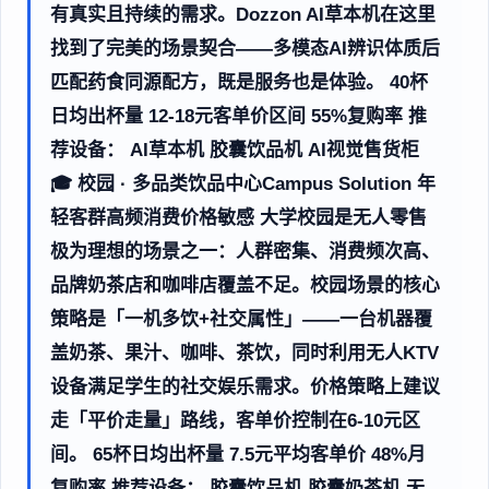
有真实且持续的需求。Dozzon AI草本机在这里
找到了完美的场景契合——多模态AI辨识体质后
匹配药食同源配方，既是服务也是体验。 40杯
日均出杯量 12-18元客单价区间 55%复购率 推
荐设备： AI草本机 胶囊饮品机 AI视觉售货柜
🎓 校园 · 多品类饮品中心Campus Solution 年
轻客群高频消费价格敏感 大学校园是无人零售
极为理想的场景之一：人群密集、消费频次高、
品牌奶茶店和咖啡店覆盖不足。校园场景的核心
策略是「一机多饮+社交属性」——一台机器覆
盖奶茶、果汁、咖啡、茶饮，同时利用无人KTV
设备满足学生的社交娱乐需求。价格策略上建议
走「平价走量」路线，客单价控制在6-10元区
间。 65杯日均出杯量 7.5元平均客单价 48%月
复购率 推荐设备： 胶囊饮品机 胶囊奶茶机 无