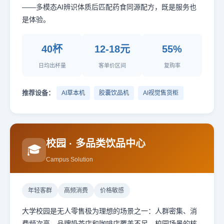
——多模态AI辨识体质后匹配药食同源配方，既是服务也
是体验。
40杯
12-18元
55%
日均出杯量
客单价区间
复购率
推荐设备：
AI草本机
胶囊饮品机
AI视觉售货柜
校园 · 多品类饮品中心
🎓
Campus Solution
年轻客群
高频消费
价格敏感
大学校园是无人零售极为理想的场景之一：人群密集、消
费频次高、品牌奶茶店和咖啡店覆盖不足。校园场景的核