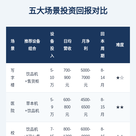
五大场景投资回报对比
设
回
场
推荐设备
备
日均
月净
本
难度
景
组合
投
营收
利
周
入
期
写
5-
700-
5000-
8-
饮品机
字
10
900
7000
14
★☆
+售货柜
楼
万
元
元
月
5-
600-
4500-
8-
医
草本机
9
800
6500
15
★★
院
+饮品机
万
元
元
月
饮品机
7-
800-
6000-
8-
校