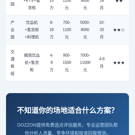
+KTV+售
15
1200
9000
16
★★
园
货柜
万
元
元
月
产
饮品机
8-
700-
5000-
10-
业
+售货柜
18
1100
8000
20
★★☆
园
+料理机
万
元
元
月
交
精简饮品
4-
900-
7000-
通
4-8
机+售货
8
1500
11000
★★★
枢
月
柜
万
元
元
纽
不知道你的场地适合什么方案？
DOZZON提供免费选点评估服务，专业运营团队帮
你分析人流量、竞争环境和投资回报预测。