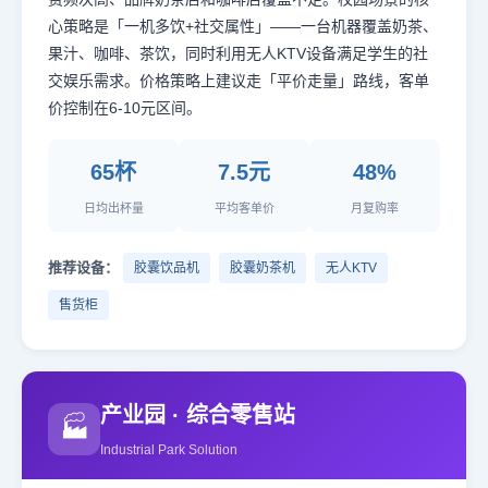
心策略是「一机多饮+社交属性」——一台机器覆盖奶茶、
果汁、咖啡、茶饮，同时利用无人KTV设备满足学生的社
交娱乐需求。价格策略上建议走「平价走量」路线，客单
价控制在6-10元区间。
65杯
7.5元
48%
日均出杯量
平均客单价
月复购率
推荐设备：
胶囊饮品机
胶囊奶茶机
无人KTV
售货柜
产业园 · 综合零售站
🏭
Industrial Park Solution