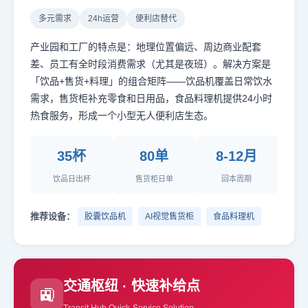
多元需求
24h运营
便利店替代
产业园和工厂的特点是：地理位置偏远、周边商业配套
差、员工有全时段消费需求（尤其是夜班）。解决方案是
「饮品+售货+料理」的组合矩阵——饮品机覆盖日常饮水
需求，售货柜补充零食和日用品，食品料理机提供24小时
热食服务，形成一个小型无人便利店生态。
35杯
80单
8-12月
饮品日出杯
售货柜日单
回本周期
推荐设备：
胶囊饮品机
AI视觉售货柜
食品料理机
交通枢纽 · 快速补给点
🚉