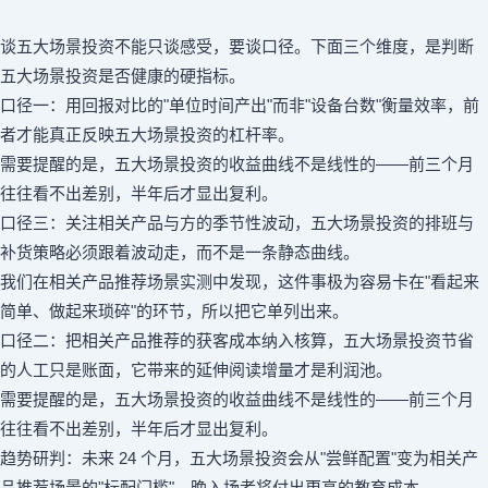
谈五大场景投资不能只谈感受，要谈口径。下面三个维度，是判断
五大场景投资是否健康的硬指标。
口径一：用回报对比的"单位时间产出"而非"设备台数"衡量效率，前
者才能真正反映五大场景投资的杠杆率。
需要提醒的是，五大场景投资的收益曲线不是线性的——前三个月
往往看不出差别，半年后才显出复利。
口径三：关注相关产品与方的季节性波动，五大场景投资的排班与
补货策略必须跟着波动走，而不是一条静态曲线。
我们在相关产品推荐场景实测中发现，这件事极为容易卡在"看起来
简单、做起来琐碎"的环节，所以把它单列出来。
口径二：把相关产品推荐的获客成本纳入核算，五大场景投资节省
的人工只是账面，它带来的延伸阅读增量才是利润池。
需要提醒的是，五大场景投资的收益曲线不是线性的——前三个月
往往看不出差别，半年后才显出复利。
趋势研判：未来 24 个月，五大场景投资会从"尝鲜配置"变为相关产
品推荐场景的"标配门槛"，晚入场者将付出更高的教育成本。