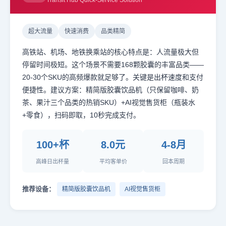
Transit Hub Quick-Service Solution
超大流量
快速消费
品类精简
高铁站、机场、地铁换乘站的核心特点是：人流量极大但
停留时间极短。这个场景不需要168颗胶囊的丰富品类——
20-30个SKU的高频爆款就足够了。关键是出杯速度和支付
便捷性。建议方案：精简版胶囊饮品机（只保留咖啡、奶
茶、果汁三个品类的热销SKU）+AI视觉售货柜（瓶装水
+零食），扫码即取，10秒完成支付。
100+杯
8.0元
4-8月
高峰日出杯量
平均客单价
回本周期
推荐设备：
精简版胶囊饮品机
AI视觉售货柜